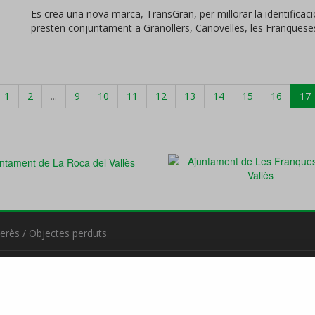
Es crea una nova marca, TransGran, per millorar la identificaci
presten conjuntament a Granollers, Canovelles, les Franqueses 
1
2
...
9
10
11
12
13
14
15
16
17
terès
/
Objectes perduts