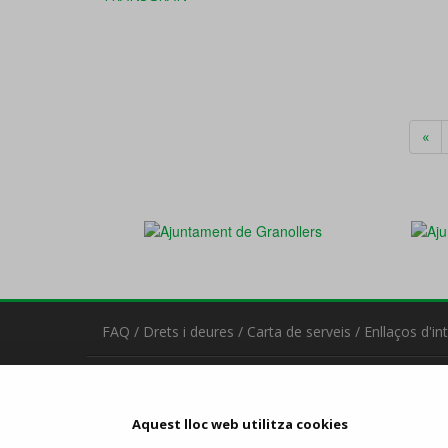
«
FAQ
/
Drets i deures
/
Carta de serveis
/
Enllaços d'in
Contacta
Estació d'Autobusos de Granollers
Aquest lloc web utilitza cookies
C/ Avinguda del Parc, 2 - 08402 Granollers