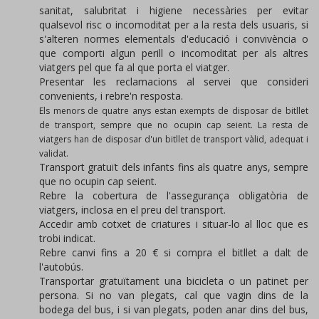
sanitat, salubritat i higiene necessàries per evitar
qualsevol risc o incomoditat per a la resta dels usuaris, si
s'alteren normes elementals d'educació i convivència o
que comporti algun perill o incomoditat per als altres
viatgers pel que fa al que porta el viatger.
Presentar les reclamacions al servei que consideri
convenients, i rebre'n resposta.
Els menors de quatre anys estan exempts de disposar de bitllet
de transport, sempre que no ocupin cap seient. La resta de
viatgers han de disposar d'un bitllet de transport vàlid, adequat i
validat.
Transport gratuït dels infants fins als quatre anys, sempre
que no ocupin cap seient.
Rebre la cobertura de l'assegurança obligatòria de
viatgers, inclosa en el preu del transport.
Accedir amb cotxet de criatures i situar-lo al lloc que es
trobi indicat.
Rebre canvi fins a 20 € si compra el bitllet a dalt de
l'autobús.
Transportar gratuïtament una bicicleta o un patinet per
persona. Si no van plegats, cal que vagin dins de la
bodega del bus, i si van plegats, poden anar dins del bus,