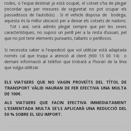
rodes, o l'espai destinat ja està ocupat, el cotxet s'ha de plegar
(recordar que per mesures de seguretat no pot ocupar els
passadissos de l’autobús) . Si el vehicle disposa de bodega,
aquesta és la millor ubicació per a deixar els cotxets de nadons.
Tot i així, serà admès plegat sempre que per les seves
característiques, no suposi un perill per a la resta d’usuari, pel
que no pot tenir elements punxants, tallants o perillosos.
Si necessita saber si l'expedició que vol utilitzar està adaptada
només cal que truqui a atenció al client (900 13 00 14) o
demani informació al telèfon que trobarà a l'horari de la línia
que vulgui utilitzar.
ELS VIATGERS QUE NO VAGIN PROVEÏTS DEL TÍTOL DE
TRANSPORT VÀLID HAURAN DE FER EFECTIVA UNA MULTA
DE 100€.
ALS VIATGERS QUE FACIN EFECTIVA IMMEDIATAMENT
L'ESMENTADA MULTA SE'LS APLICARÀ UNA REDUCCIÓ DEL
50 % SOBRE EL SEU IMPORT.