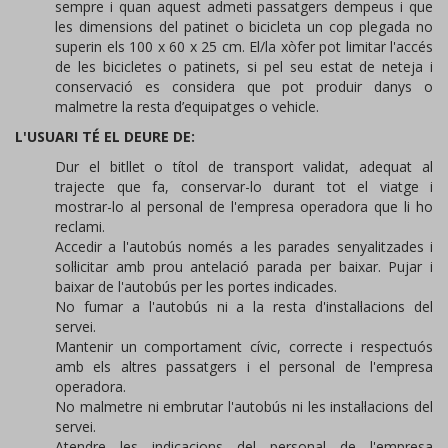
sempre i quan aquest admeti passatgers dempeus i que
les dimensions del patinet o bicicleta un cop plegada no
superin els 100 x 60 x 25 cm. El/la xòfer pot limitar l'accés
de les bicicletes o patinets, si pel seu estat de neteja i
conservació es considera que pot produir danys o
malmetre la resta d’equipatges o vehicle.
L'USUARI TÉ EL DEURE DE:
Dur el bitllet o títol de transport validat, adequat al
trajecte que fa, conservar-lo durant tot el viatge i
mostrar-lo al personal de l'empresa operadora que li ho
reclami.
Accedir a l'autobús només a les parades senyalitzades i
sol·licitar amb prou antelació parada per baixar. Pujar i
baixar de l'autobús per les portes indicades.
No fumar a l'autobús ni a la resta d'instal·lacions del
servei.
Mantenir un comportament cívic, correcte i respectuós
amb els altres passatgers i el personal de l'empresa
operadora.
No malmetre ni embrutar l'autobús ni les instal·lacions del
servei.
Atendre les indicacions del personal de l'empresa