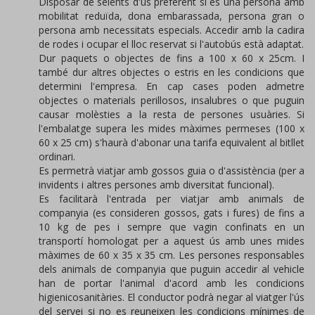
Disposar de seients d'ús preferent si és una persona amb
mobilitat reduïda, dona embarassada, persona gran o
persona amb necessitats especials. Accedir amb la cadira
de rodes i ocupar el lloc reservat si l'autobús està adaptat.
Dur paquets o objectes de fins a 100 x 60 x 25cm. I
també dur altres objectes o estris en les condicions que
determini l'empresa. En cap cases poden admetre
objectes o materials perillosos, insalubres o que puguin
causar molèsties a la resta de persones usuàries. Si
l'embalatge supera les mides màximes permeses (100 x
60 x 25 cm) s'haurà d'abonar una tarifa equivalent al bitllet
ordinari.
Es permetrà viatjar amb gossos guia o d'assistència (per a
invidents i altres persones amb diversitat funcional).
Es facilitarà l'entrada per viatjar amb animals de
companyia (es consideren gossos, gats i fures) de fins a
10 kg de pes i sempre que vagin confinats en un
transportí homologat per a aquest ús amb unes mides
màximes de 60 x 35 x 35 cm. Les persones responsables
dels animals de companyia que puguin accedir al vehicle
han de portar l'animal d'acord amb les condicions
higienicosanitàries. El conductor podrà negar al viatger l'ús
del servei si no es reuneixen les condicions mínimes de