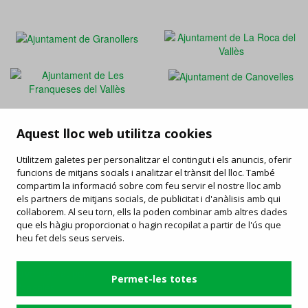
Aquest lloc web utilitza cookies
FAQ
/
Drets i deures
/
Carta de serveis
/
Enllaços d'interès
/
Utilitzem galetes per personalitzar el contingut i els anuncis, oferir
Objectes perduts
/
Ofertes de feina
/
Informació publicitat
funcions de mitjans socials i analitzar el trànsit del lloc. També
compartim la informació sobre com feu servir el nostre lloc amb
els partners de mitjans socials, de publicitat i d'anàlisis amb qui
Contacta
col·laborem. Al seu torn, ells la poden combinar amb altres dades
que els hàgiu proporcionat o hagin recopilat a partir de l'ús que
Estació d'Autobusos de Granollers
heu fet dels seus serveis.
C/ Avinguda del Parc, 2 - 08402 Granollers
93 870 78 60
-
mk@sagales.com
Servei operat per:
Permet-les totes
Condicions generals i política de privadesa
/
Política de cookies