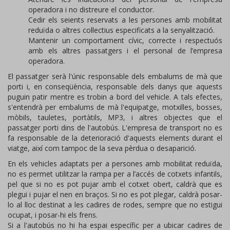
operadora i no distreure el conductor.
Cedir els seients reservats a les persones amb mobilitat
reduïda o altres col·lectius especificats a la senyalització.
Mantenir un comportament cívic, correcte i respectuós
amb els altres passatgers i el personal de l’empresa
operadora.
El passatger serà l'únic responsable dels embalums de mà que
porti i, en conseqüència, responsable dels danys que aquests
puguin patir mentre es trobin a bord del vehicle. A tals efectes,
s'entendrà per embalums de mà l'equipatge, motxilles, bosses,
mòbils, tauletes, portàtils, MP3, i altres objectes que el
passatger porti dins de l'autobús. L'empresa de transport no es
fa responsable de la deterioració d'aquests elements durant el
viatge, així com tampoc de la seva pèrdua o desaparició.
En els vehicles adaptats per a persones amb mobilitat reduïda,
no es permet utilitzar la rampa per a l’accés de cotxets infantils,
pel que si no es pot pujar amb el cotxet obert, caldrà que es
plegui i pujar el nen en braços. Si no es pot plegar, caldrà posar-
lo al lloc destinat a les cadires de rodes, sempre que no estigui
ocupat, i posar-hi els frens.
Si a l'autobús no hi ha espai específic per a ubicar cadires de