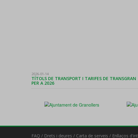
2026-01-14
TÍTOLS DE TRANSPORT I TARIFES DE TRANSGRAN
PER A 2026
FAQ
/
Drets i deures
/
Carta de serveis
/
Enllaços d'in