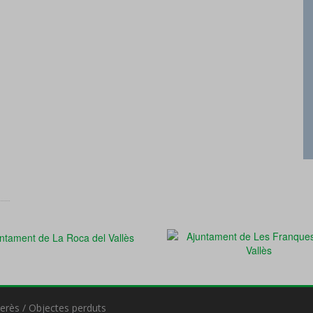
terès
/
Objectes perduts