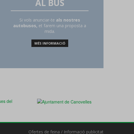
AL BUS
Si vols anunciar-te
als nostres
autobusos,
et farem una proposta a
mida.
MÉS INFORMACIÓ
Ofertes de feina
/
Informació publicitat