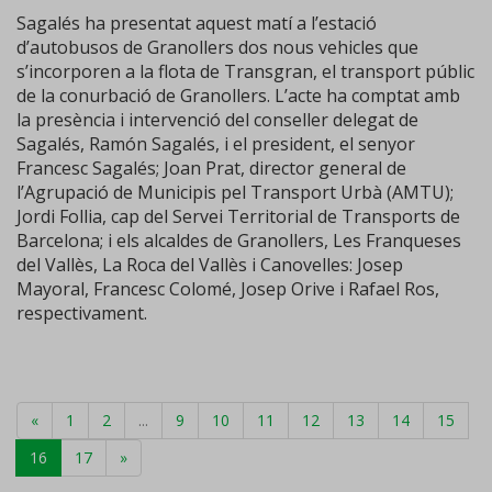
Sagalés ha presentat aquest matí a l’estació
d’autobusos de Granollers dos nous vehicles que
s’incorporen a la flota de Transgran, el transport públic
de la conurbació de Granollers. L’acte ha comptat amb
la presència i intervenció del conseller delegat de
Sagalés, Ramón Sagalés, i el president, el senyor
Francesc Sagalés; Joan Prat, director general de
l’Agrupació de Municipis pel Transport Urbà (AMTU);
Jordi Follia, cap del Servei Territorial de Transports de
Barcelona; i els alcaldes de Granollers, Les Franqueses
del Vallès, La Roca del Vallès i Canovelles: Josep
Mayoral, Francesc Colomé, Josep Orive i Rafael Ros,
respectivament.
«
1
2
...
9
10
11
12
13
14
15
16
17
»