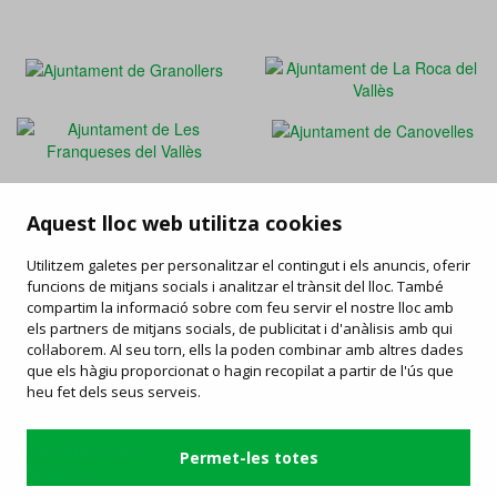
Aquest lloc web utilitza cookies
FAQ
/
Drets i deures
/
Carta de serveis
/
Enllaços d'interès
/
Utilitzem galetes per personalitzar el contingut i els anuncis, oferir
Objectes perduts
/
Ofertes de feina
/
Informació publicitat
funcions de mitjans socials i analitzar el trànsit del lloc. També
compartim la informació sobre com feu servir el nostre lloc amb
els partners de mitjans socials, de publicitat i d'anàlisis amb qui
Contacta
col·laborem. Al seu torn, ells la poden combinar amb altres dades
que els hàgiu proporcionat o hagin recopilat a partir de l'ús que
Estació d'Autobusos de Granollers
heu fet dels seus serveis.
C/ Avinguda del Parc, 2 - 08402 Granollers
93 870 78 60
-
mk@sagales.com
Servei operat per:
Permet-les totes