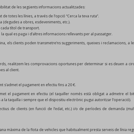
bilitat de les següents informacions actualitzades:
de totes les línies, a través de l’opció “Cerca la teva ruta”.
a (degudes a obres, esdeveniments, etc.).
 cada títol de transport.
de la qual es paga i d’altres informacions rellevants per al passatger.
gina, els clients poden transmetre’ns suggeriments, queixes i reclamacions, a 
rds, realitzem les comprovacions oportunes per determinar si es deuen a circum
s al client.
ent s’admet el pagament en efectiu fins a 20 €.
’admet el pagament en efectiu (el taquiller només està obligat a admetre el b
la taquilla i sempre que el dispositiu electrònic pugui autoritzar l’operació).
ectius de clients (en funció de l’edat, etc.) i/o de períodes de demanda (mul
tjana màxima de la flota de vehicles que habitualment presta serveis de línia reg