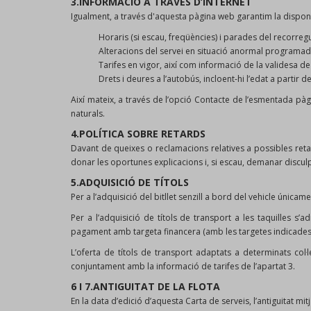
3.INFORMACIÓ A TRAVÉS D’INTERNET
Igualment, a través d'aquesta pàgina web garantim la disponi
Horaris (si escau, freqüències) i parades del recorregut 
Alteracions del servei en situació anormal programad
Tarifes en vigor, així com informació de la validesa de
Drets i deures a l’autobús, incloent-hi l’edat a partir 
Així mateix, a través de l’opció Contacte de l’esmentada pà
naturals.
4.POLÍTICA SOBRE RETARDS
Davant de queixes o reclamacions relatives a possibles reta
donar les oportunes explicacions i, si escau, demanar disculpe
5.ADQUISICIÓ DE TÍTOLS
Per a l’adquisició del bitllet senzill a bord del vehicle únicam
Per a l’adquisició de títols de transport a les taquilles s
pagament amb targeta financera (amb les targetes indicades a 
L’oferta de títols de transport adaptats a determinats col·l
conjuntament amb la informació de tarifes de l’apartat 3.
6 I 7.ANTIGUITAT DE LA FLOTA
En la data d’edició d’aquesta Carta de serveis, l’antiguitat mi