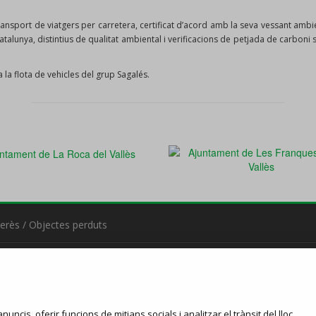
 transport de viatgers per carretera, certificat d’acord amb la seva vessant a
 Catalunya, distintius de qualitat ambiental i verificacions de petjada de carbon
la flota de vehicles del grup Sagalés.
terès
/
Objectes perduts
nuncis, oferir funcions de mitjans socials i analitzar el trànsit del lloc.