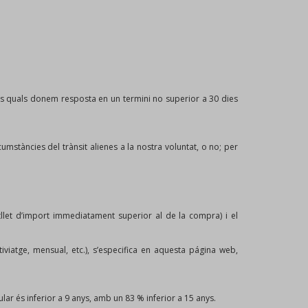
les quals donem resposta en un termini no superior a 30 dies
stàncies del trànsit alienes a la nostra voluntat, o no; per
itllet d’import immediatament superior al de la compra) i el
tiviatge, mensual, etc.), s’especifica en aquesta página web,
ular és inferior a 9 anys, amb un 83 % inferior a 15 anys.