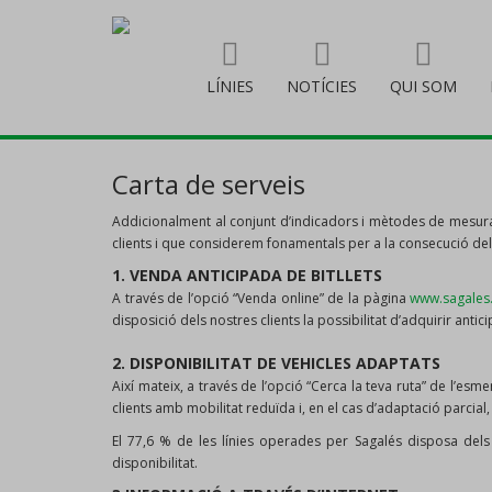
LÍNIES
NOTÍCIES
QUI SOM
Carta de serveis
Addicionalment al conjunt d’indicadors i mètodes de mesura
clients i que considerem fonamentals per a la consecució del 
1. VENDA ANTICIPADA DE BITLLETS
A través de l’opció “Venda online” de la pàgina
www.sagales
disposició dels nostres clients la possibilitat d’adquirir ant
2. DISPONIBILITAT DE VEHICLES ADAPTATS
Així mateix, a través de l’opció “Cerca la teva ruta” de l’es
clients amb mobilitat reduïda i, en el cas d’adaptació parcial
El 77,6 % de les línies operades per Sagalés disposa del
disponibilitat.