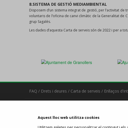
8.SISTEMA DE GESTIÓ MEDIAMBIENTAL
Disposem d’un sistema integrat de gestió, per l’activitat de
voluntaris de l’oficina de canvi climàtic de la Generalitat de
grup Sagalés.
Les dades d’aquesta Carta de serveis són de 2022 i per a tota 
FAQ
/
Drets i deures
/
Carta de serveis
/
Enllaços d'in
Contacta
Estació d'Autobusos de Granollers
Aquest lloc web utilitza cookies
C/ Avinguda del Parc, 2 - 08402 Granollers
93 870 78 60
-
mk@sagales.com
Utilitzem galetes per personalitzar el contingut i els a