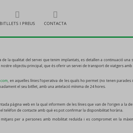
BITLLETS I PREUS
CONTACTA
 de la qualitat del servei que tenim implantats, es detallen a continuació un
nostre objectiu principal, que és oferir un servei de transport de viatgers amb 
.com
, en aquelles línies l’operativa de les quals ho permet (no tenen parades i
icipadament el seu bitllet, amb una antelació mínima de 24 hores.
mentada pàgina web en la qual informem de les línies que van de l’origen a la 
, el telèfon de contacte amb què es pot confirmar la disponibilitat horària.
s mitjans per a persones amb mobilitat reduïda i es compromet en la màxi