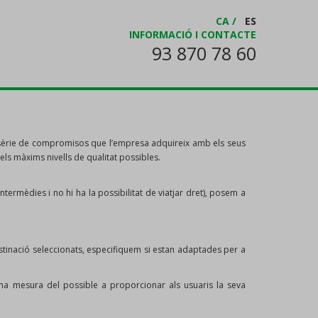
CA
/
ES
INFORMACIÓ I CONTACTE
93 870 78 60
a sèrie de compromisos que l’empresa adquireix amb els seus
els màxims nivells de qualitat possibles.
ntermèdies i no hi ha la possibilitat de viatjar dret), posem a
destinació seleccionats, especifiquem si estan adaptades per a
ma mesura del possible a proporcionar als usuaris la seva