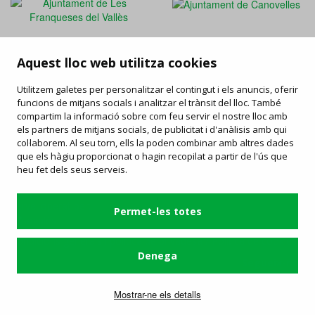
Aquest lloc web utilitza cookies
FAQ
/
Drets i deures
/
Carta de serveis
/
Enllaços d'interès
/
Utilitzem galetes per personalitzar el contingut i els anuncis, oferir
Objectes perduts
/
Ofertes de feina
/
Informació publicitat
funcions de mitjans socials i analitzar el trànsit del lloc. També
compartim la informació sobre com feu servir el nostre lloc amb
els partners de mitjans socials, de publicitat i d'anàlisis amb qui
Contacta
col·laborem. Al seu torn, ells la poden combinar amb altres dades
que els hàgiu proporcionat o hagin recopilat a partir de l'ús que
Estació d'Autobusos de Granollers
heu fet dels seus serveis.
C/ Avinguda del Parc, 2 - 08402 Granollers
93 870 78 60
-
mk@sagales.com
Servei operat per:
Permet-les totes
Condicions generals i política de privadesa
/
Política de cookies
Denega
Segueix-nos
Mostrar-ne els detalls